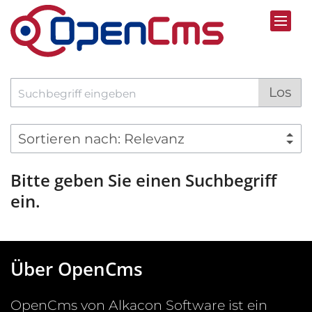
Zum Inhalt springen
Suche
Los
Bitte geben Sie einen Suchbegriff
ein.
Über OpenCms
OpenCms von Alkacon Software ist ein